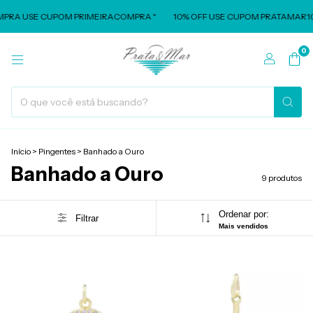
MPRA USE CUPOM PRIMEIRACOMPRA *
10% OFF USE CUPOM PRATAMAR10 
0
Início
>
Pingentes
>
Banhado a Ouro
Banhado a Ouro
9 produtos
Ordenar por:
Filtrar
Mais vendidos