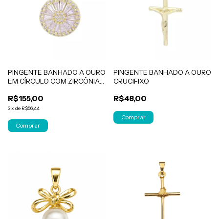
PINGENTE BANHADO A OURO
PINGENTE BANHADO A OURO
EM CÍRCULO COM ZIRCÔNIAS
CRUCIFIXO
EM FORMATO DE
R$155,00
R$48,00
CANUTILHOS
3
x
de
R$56,44
Comprar
Comprar