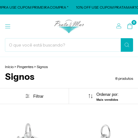
MPRA USE CUPOM PRIMEIRACOMPRA *
10% OFF USE CUPOM PRATAMAR10 
0
Início
>
Pingentes
>
Signos
Signos
8 produtos
Ordenar por:
Filtrar
Mais vendidos