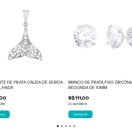
TE DE PRATA CAUDA DE SEREIA
BRINCO DE PRATA FIXO ZIRCÔNI
LHADA
REDONDA DE 10MM
,00
R$111,00
0,59
2
x
de
R$59,74
rar