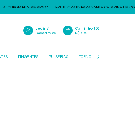
SE CUPOM PRATAMAR10 *
FRETE GRATIS PARA SANTA CATARINA EM COMP
Login
/
Carrinho
(
0
)
Cadastre-se
R$0,00
NTES
PINGENTES
PULSEIRAS
TORNOZELEIRAS
BERLOQ