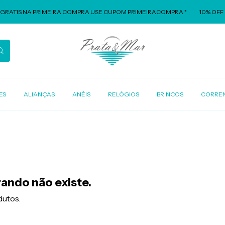
RATIS NA PRIMEIRA COMPRA USE CUPOM PRIMEIRACOMPRA *
10% OFF U
ES
ALIANÇAS
ANÉIS
RELÓGIOS
BRINCOS
CORRE
ando não existe.
dutos.