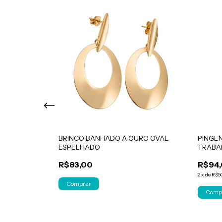
 SOLITÁRIO
BRINCO BANHADO A OURO OVAL
PINGEN
ESPELHADO
TRABA
R$83,00
R$94
2
x
de
R$5
Comp