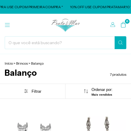
PRA USE CUPOM PRIMEIRACOMPRA *
10% OFF USE CUPOM PRATAMAR10 *
0
Início
>
Brincos
>
Balanço
Balanço
7 produtos
Ordenar por:
Filtrar
Mais vendidos