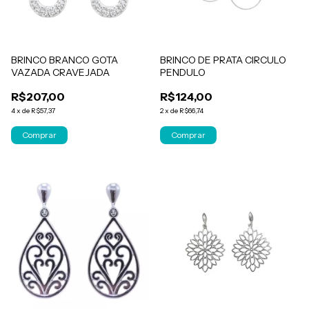
BRINCO BRANCO GOTA
BRINCO DE PRATA CIRCULO
VAZADA CRAVEJADA
PENDULO
R$207,00
R$124,00
4
x
de
R$57,37
2
x
de
R$66,74