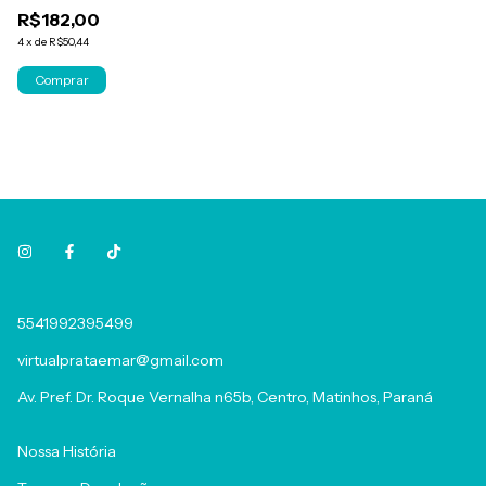
MEIO CONE VAZADO
R$182,00
4
x
de
R$50,44
5541992395499
virtualprataemar@gmail.com
Av. Pref. Dr. Roque Vernalha n65b, Centro, Matinhos, Paraná
Nossa História